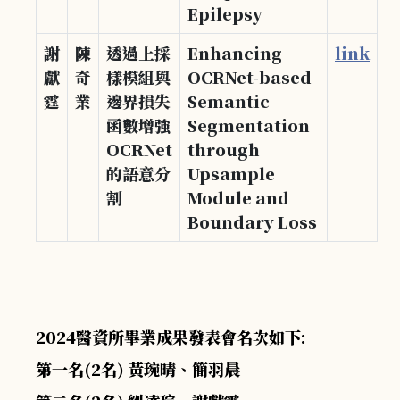
Epilepsy
謝
陳
透過上採
Enhancing
link
獻
奇
樣模組與
OCRNet-based
霆
業
邊界損失
Semantic
函數增強
Segmentation
OCRNet
through
的語意分
Upsample
割
Module and
Boundary Loss
2024醫資所畢業成果發表會名次如下:
第一名(2名) 黃琬晴、簡羽晨