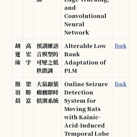
and
Convolutional
Neural
Network
胡
高
預訓練語
Alterable Low
link
運
宏
言模型的
Rank
瑜
宇
可變之低
Adaptation of
秩微調
PLM
簡
梁
大鼠顳葉
Online Seizure
link
羽
勝
癲癇即時
Detection
晨
富
偵測系統
System for
Moving Rats
with Kainic-
Acid-Induced
Temporal Lobe