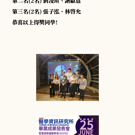
第二名(2名) 劉凌瑄、謝獻霆
第三名(2名) 張子泓、林啓允
恭喜以上得獎同學!