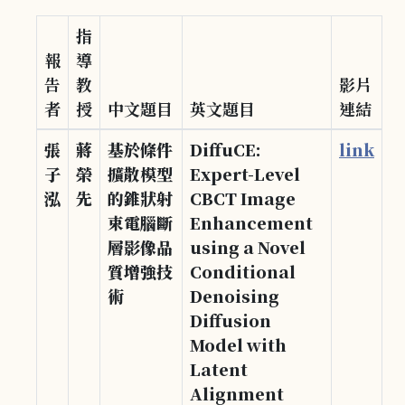
指
報
導
告
教
影片
者
授
中文題目
英文題目
連結
張
蔣
基於條件
DiffuCE:
link
子
榮
擴散模型
Expert-Level
泓
先
的錐狀射
CBCT Image
束電腦斷
Enhancement
層影像品
using a Novel
質增強技
Conditional
術
Denoising
Diffusion
Model with
Latent
Alignment