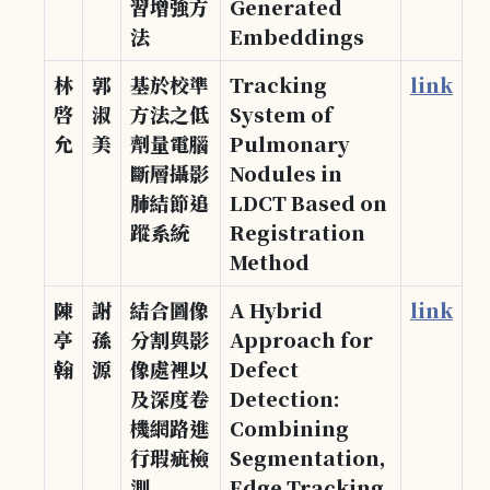
習增強方
Generated
法
Embeddings
林
郭
基於校準
Tracking
link
啓
淑
方法之低
System of
允
美
劑量電腦
Pulmonary
斷層攝影
Nodules in
肺結節追
LDCT Based on
蹤系統
Registration
Method
陳
謝
結合圖像
A Hybrid
link
亭
孫
分割與影
Approach for
翰
源
像處裡以
Defect
及深度卷
Detection:
機網路進
Combining
行瑕疵檢
Segmentation,
測
Edge Tracking,