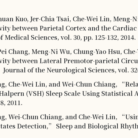
huan Kuo, Jer-Chia Tsai, Che-Wei Lin, Meng-
vity between Parietal Cortex and the Cardia
Medical Sciences, vol. 30, pp. 125-132, 2014.
Pei Chang, Meng-Ni Wu, Chung-Yao Hsu, Che-W
vity between Lateral Premotor-parietal Circ
Journal of the Neurological Sciences, vol. 326
ng, Che-Wei Lin, and Wei-Chun Chiang, “Rela
alpern (VSH) Sleep Scale Using Statistical 
8, 2011.
ng, Wei-Chun Chiang, and Che-Wei Lin, “Usin
tes Detection,” Sleep and Biological Rhythms,