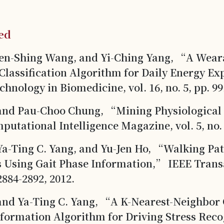
hed
Jeen-Shing Wang, and Yi-Ching Yang, “A Wear
Classification Algorithm for Daily Energy E
nology in Biomedicine, vol. 16, no. 5, pp. 99
 and Pau-Choo Chung, “Mining Physiological
utational Intelligence Magazine, vol. 5, no. 1
Ya-Ting C. Yang, and Yu-Jen Ho, “Walking Pat
s Using Gait Phase Information,” IEEE Trans
2884-2892, 2012.
and Ya-Ting C. Yang, “A K-Nearest-Neighbor C
sformation Algorithm for Driving Stress Re