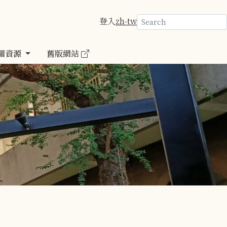
登入
zh-tw
關資源
舊版網站