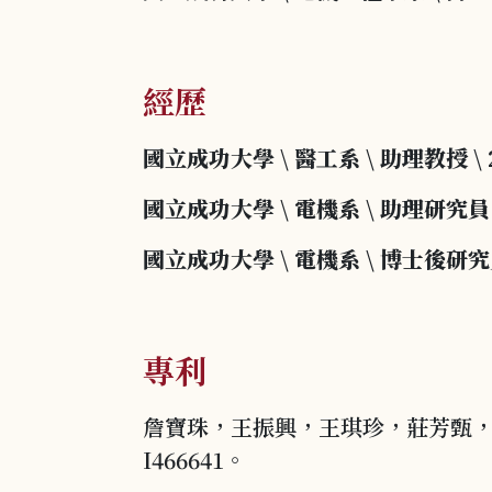
經歷
國立成功大學
\
醫工系
\
助理教授
\
國立成功大學
\
電機系
\
助理研究員
國立成功大學
\
電機系
\
博士後研究
專利
詹寶珠，王振興，王琪珍，莊芳甄
I466641。