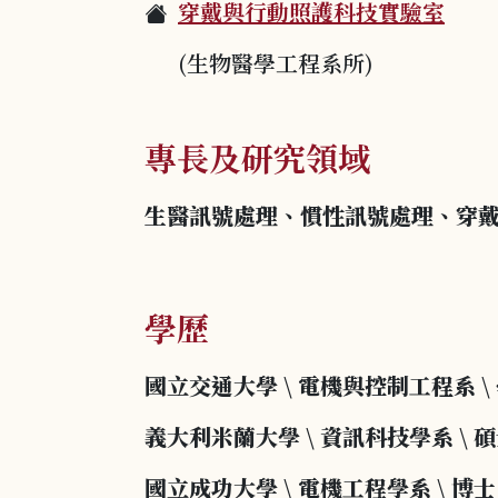
穿戴與行動照護科技實驗室
(生物醫學工程系所)
專長及研究領域
生醫訊號處理、
慣性訊號處理、
穿
學歷
國立交通大學
\
電
機與控制工程系
\
義大利米蘭大學
\
資訊科技學系
\
碩
國立成功大學
\
電機工程學系
\
博士