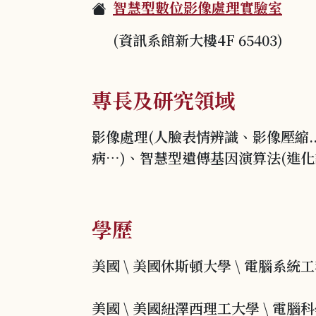
智慧型數位影像處理實驗室
(資訊系館新大樓4F 65403)
專長及研究領域
影像處理(人臉表情辨識、影像壓縮..
病…)、智慧型遺傳基因演算法(進
學歷
美國 \ 美國休斯頓大學 \ 電腦系統工程 \
美國 \ 美國紐澤西理工大學 \ 電腦科學 \