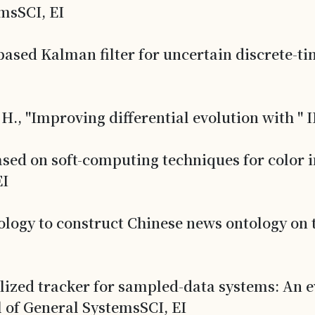
msSCI, EI
ased Kalman filter for uncertain discrete-ti
P. H., "Improving differential evolution with 
based on soft-computing techniques for color
EI
ology to construct Chinese news ontology on t
alized tracker for sampled-data systems: An
 of General SystemsSCI, EI