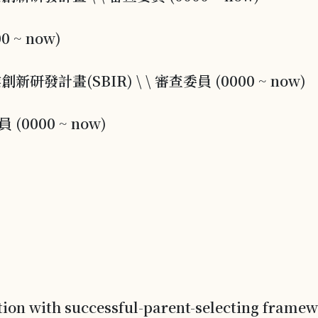
 ~ now)
畫(SBIR) \ \ 審查委員 (0000 ~ now)
(0000 ~ now)
ution with successful-parent-selecting frame