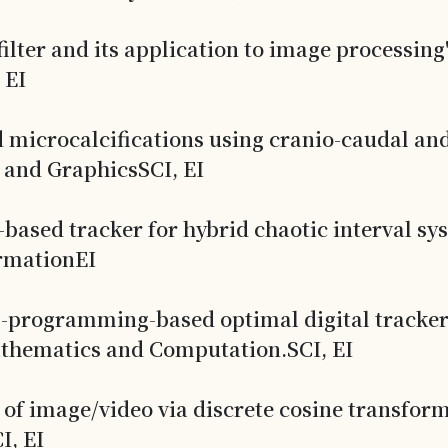
filter and its application to image processin
 EI
ed microcalcifications using cranio-caudal an
and GraphicsSCI, EI
ased tracker for hybrid chaotic interval sy
rmationEI
 -programming-based optimal digital tracker
athematics and Computation.SCI, EI
f image/video via discrete cosine transform p
I, EI