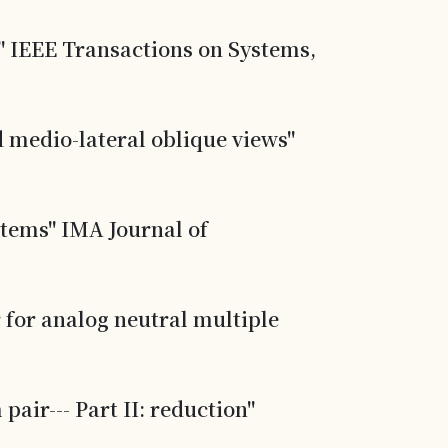
g" IEEE Transactions on Systems,
d medio-lateral oblique views"
stems" IMA Journal of
 for analog neutral multiple
air--- Part II: reduction"