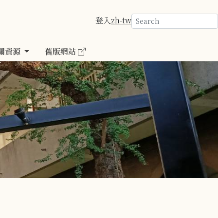
登入
zh-tw
關資源
舊版網站