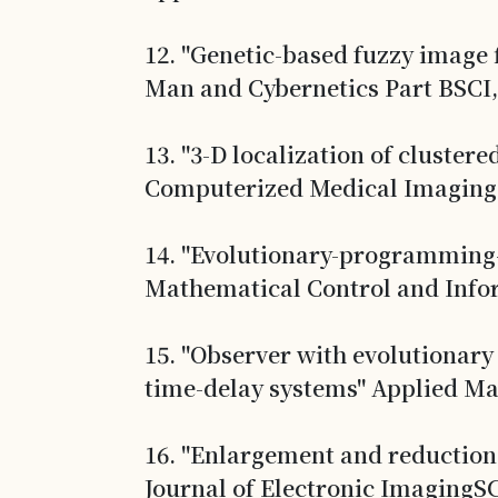
12. "Genetic-based fuzzy image 
Man and Cybernetics Part BSCI,
13. "3-D localization of cluster
Computerized Medical Imaging 
14. "Evolutionary-programming-b
Mathematical Control and Info
15. "Observer with evolutionary
time-delay systems" Applied M
16. "Enlargement and reduction o
Journal of Electronic ImagingSC