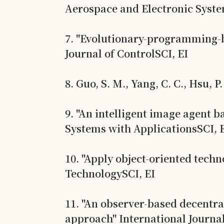
Aerospace and Electronic Syste
7. "Evolutionary-programming-b
Journal of ControlSCI, EI
8. Guo, S. M., Yang, C. C., Hsu, 
9. "An intelligent image agent 
Systems with ApplicationsSCI, 
10. "Apply object-oriented techn
TechnologySCI, EI
11. "An observer-based decentr
approach" International Journal