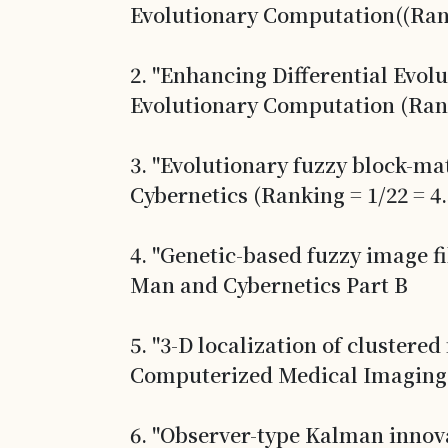
Evolutionary Computation((Rank 
2. "Enhancing Differential Evol
Evolutionary Computation (Rank 
3. "Evolutionary fuzzy block-m
Cybernetics (Ranking = 1/22 = 4.
4. "Genetic-based fuzzy image f
Man and Cybernetics Part B
5. "3-D localization of clustere
Computerized Medical Imaging 
6. "Observer-type Kalman innova