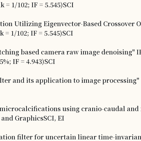
= 1/102; IF = 5.545)SCI
ution Utilizing Eigenvector-Based Crossover 
= 1/102; IF = 5.545)SCI
atching based camera raw image denoising" I
5%; IF = 4.943)SCI
ilter and its application to image processing
d microcalcifications using cranio-caudal and
and GraphicsSCI, EI
tion filter for uncertain linear time-invaria