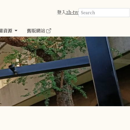
登入
zh-tw
關資源
舊版網站