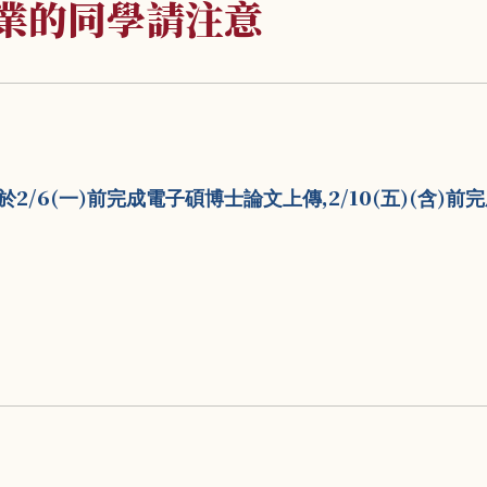
畢業的同學請注意
2/6(
)
,2/10(
)(
)
於
一
前完成電子碩博士論文上傳
五
含
前完