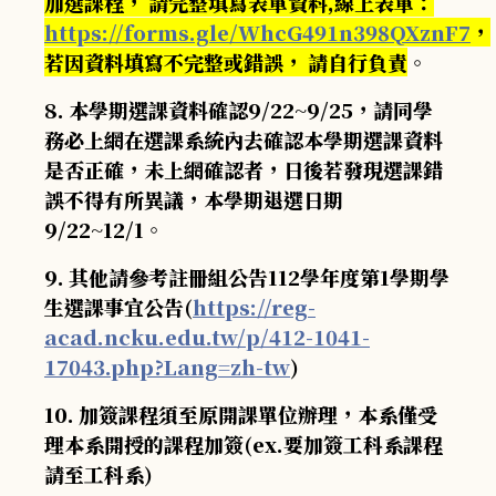
加選課程， 請完整填寫表單資料,線上表單：
https://forms.gle/WhcG491n398QXznF7
，
若因資料填寫不完整或錯誤， 請自行負責
。
8. 本學期選課資料確認9/22~9/25，請同學
務必上網在選課系統內去確認本學期選課資料
是否正確，未上網確認者，日後若發現選課錯
誤不得有所異議，本學期退選日期
9/22~12/1。
9. 其他請參考註冊組公告112學年度第1學期學
生選課事宜公告(
https://reg-
acad.ncku.edu.tw/p/412-1041-
17043.php?Lang=zh-tw
)
10. 加簽課程須至原開課單位辦理，本系僅受
理本系開授的課程加簽(ex.要加簽工科系課程
請至工科系)