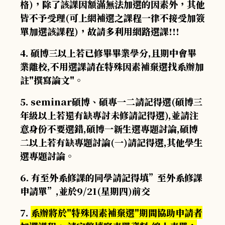
格)，除了該課因額滿無法加選的因素外，其他
皆不予受理(可上網補選之課程一律不接受加簽
單加選該課程)，故請多利用網路選課!!!
4. 碩博三以上若已修畢畢業學分,且期中會畢
業離校,不用選課請在特殊因素補棄選找系辦加
註"撰寫論文"。
5. seminar碩博、碩專一二請記得選(碩博三
年級以上若還有缺專討未修請記得選),並請注
意身份不要選錯,碩博一新生選專題討論,碩博
二以上若有缺專題討論(一)請記得選,其他學生
選專題討論。
6. 有至外系修課的同學請記得填”至外系修課
申請單”,並於9/21(星期四)前交
7.
系辦將於"特殊因素補棄選"期間協助申請者