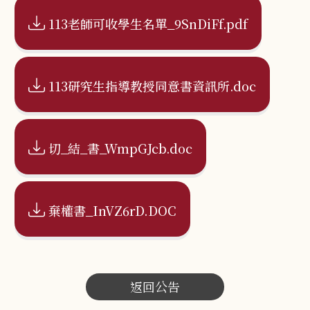
113老師可收學生名單_9SnDiFf.pdf
113研究生指導教授同意書資訊所.doc
切_結_書_WmpGJcb.doc
棄權書_InVZ6rD.DOC
返回公告