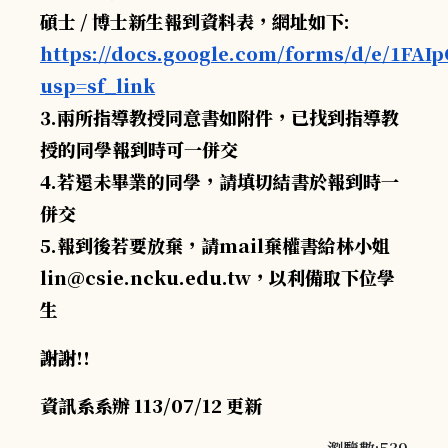
碩士 / 博士新生報到資料表，網址如下:
https://docs.google.com/forms/d/e/1F
usp=sf_link
3.兩所指導教授同意書如附件，已找到指導教
授的同學報到時可一併交
4.若還未畢業的同學，請填切結書於報到時一
併交
5.報到後若要放棄，請mail棄權書給林小姐
lin@csie.ncku.edu.tw
，以利備取下位學
生
謝謝!!
資訊系系辦
113/07/12 更新