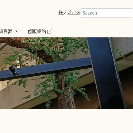
登入
zh-tw
關資源
舊版網站