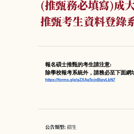
(推甄務必填寫)成大
推甄考生資料登錄
報名碩士推甄的考生請注意
:
除學校報考系統外，請務必至下面網
https://forms.gle/
gZXAq5cjnBipvLbN7
公告類型:
招生