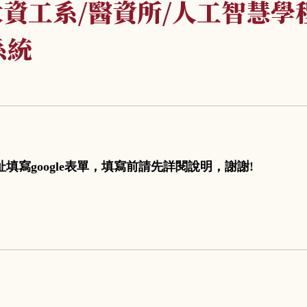
資工系/醫資所/人工智慧學程 
系統
址填寫
google
表單，
填寫前請先詳閱說明，謝謝
!