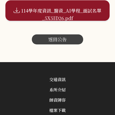
114學年度資訊_醫資_AI學程_面試名單
_5X5ID26.pdf
返回公告
交通資訊
系所介紹
師資陣容
檔案下載