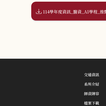
114學年度資訊_醫資_AI學程_推
交通資訊
系所介紹
師資陣容
檔案下載