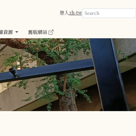
登入
zh-tw
關資源
舊版網站