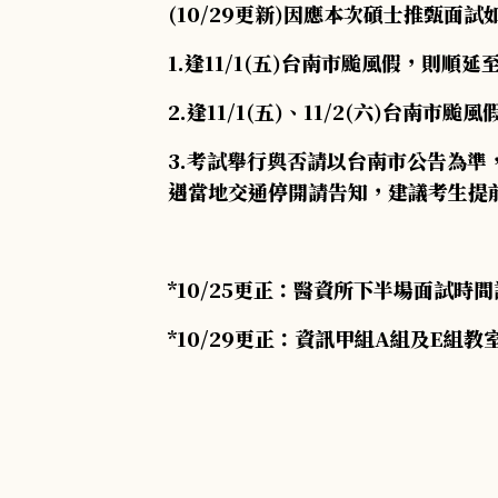
(10/29更新)因應本次碩士推甄面
1.逢11/1(五)台南市颱風假，則順延至
2.逢11/1(五)、11/2(六)台南市颱
3.考試舉行與否請以台南市公告為
遇當地交通停開請告知，建議考生提
*10/25更正：醫資所下半場面試
*10/29更正：資訊甲組A組及E組教