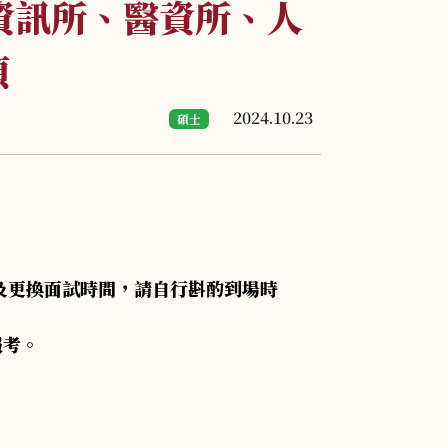
含資訊所、醫資所、人
項
2024.10.23
碩士
及更換面試時間，請自行斟酌到場時
報考。