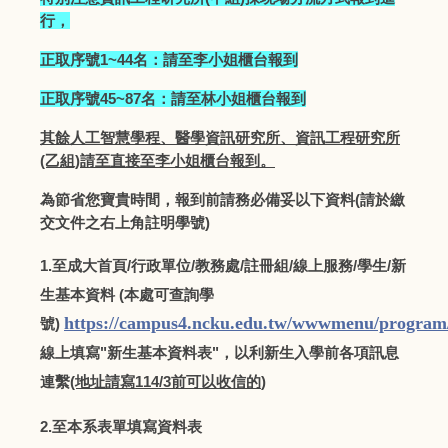
行，
正取序號1~44名：請至李小姐櫃台報到
正取序號45~87名：請至林小姐櫃台報到
其餘人工智慧學程、醫學資訊研究所、資訊工程研究所
(乙組)請至直接至李小姐櫃台報到。
為節省您寶貴時間，報到前請務必備妥以下資料(請於繳
交文件之右上角註明學號)
1.至成大首頁/行政單位/教務處/註冊組/線上服務/學生/新
生基本資料 (本處可查詢學
https://campus4.ncku.edu.tw/wwwmenu/program/
號)
線上填寫"新生基本資料表"，以利新生入學前各項訊息
連繫
(地址請寫114/3
前可以收信的
)
2.至本系表單填寫資料表