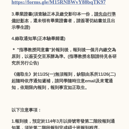
https://forms.gle/M15RNBWvY88bqTK97
3.畢業證書(須查驗正本及繳交影印本一份，
請先自行準
備好影本
，還未領有畢業證書者，請簽署
切結書
並且出
示學生證)
4.錄取通知單(正本驗畢歸還)
＊ "指導教授同意書"於報到後，報到後一個月內繳交為
原則，以簽妥交至系辦為準。(指導教授名額請待見各研
究所另行公告)
《備取生》於11/25(一)無須報到，缺額由系所11/26(二)
起隨時依序通知遞補，請同學隨時注意email及來電通
知，依期限內報到，報到事宜如正取生。
以下注意事項：
1.報到後，預定於114年3月以掛號寄發第二階段報到通
知單，須於第二階段報到完成碩士班報到程序。