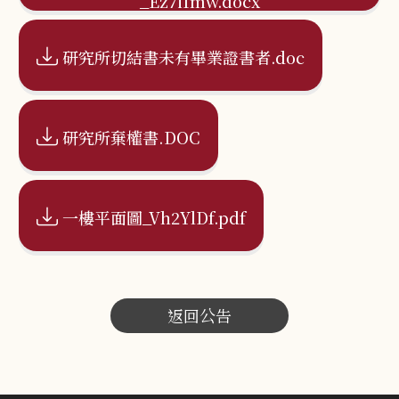
_Ez7iImw.docx
研究所切結書未有畢業證書者.doc
研究所棄權書.DOC
一樓平面圖_Vh2YlDf.pdf
返回公告