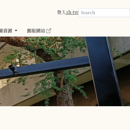
登入
zh-tw
關資源
舊版網站