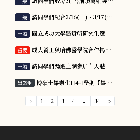
請同學們於3/2(一)前填寫輔導優良導師與教學特優教師問卷，謝謝!
一般
請同學們配合3/16(一)、3/17(二)系所評鑑實地訪評, 出席學生晤談。
一般
國立成功大學醫資所研究生選擇及更換指導教授原則(115.01.13)
一般
成大資工與哈佛醫學院合作揭露 AI 診斷偏差之風險 登《Cell Reports Medicine》封面論文
重要
請同學們踴躍上網參加”人體試驗倫理課程”（2026.2.12更新）
一般
博碩士畢業生114-1學期【畢業論文上傳系統_請於2026.02.06.前上傳】
畢業生
«
1
2
3
4
...
34
»