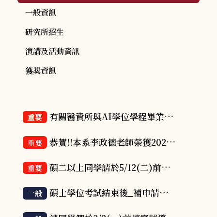
一般資訊
研究所招生
演講及活動資訊
獲獎資訊
有關醫資所與AI學位學程畢業成果發表會注意事項
重要
恭賀!!本系李政德老師榮獲2026 第七屆《遠見》USR 大學社會責任 產業共創組 績優獎!!
重要
碩二以上同學請於5/12(二)前找系辦林小姐檢查畢業學分
重要
碩士學位考試結束後_補申請論文延後公開同意書
一般