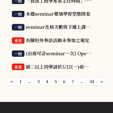
「資訊工程學系系主任時間」- 114年6月2 日 (一) 上午11:30~13:00
一般
本週seminar要填學習型態問卷
一般
seminar及格次數與下週上課教室
一般
有關校外參訪活動未參加之規定
重要
(出席可計seminar一次) Operationalizing AI: from Theory to Practice演講
一般
碩二以上同學請於5/12(一)前到系辦檢查畢業學分
重要
«
1
...
3
4
5
6
7
...
34
»