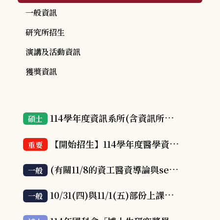
一般資訊
研究所招生
演講及活動資訊
獲獎資訊
114學年度資訊系所(含資訊所、醫資所、人工智慧學程)碩士甄試新生報到事宜(含正備取)
碩士
【開始招生】114學年度醫學資訊研究所招生簡章（113年11月27日上午9 時起至12月05日中午12時止）
重要
(有關11/8的資工醫資導論與seminar點名)11.08活動注意事項
一般
10/31(四)與11/1(五)部份上課教室調整通知
一般