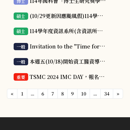
114年國科會「博士生研究獎學金試辦方案」國科會甄選類別申請期限延長至11/15(五)，敬請轉知同學把握機會申請
博士
(10/29更新因應颱風假)114學年度資訊系所(含資訊所、醫資所、人工智慧學程)碩博士班甄試面試時間表及注意事項
碩士
114學年度資訊系所(含資訊所、醫資所、人工智慧學程)碩博士班甄試第一階段錄取名單
碩士
Invitation to the "Time for International and Exchange Students @Department of CSIE"
一般
本週五(10/18)開始資工醫資導論移至A1302上課
一般
TSMC 2024 IMC DAY，報名正式啟動！活動全程免費，有機會獲得高額競賽獎金! 名額有限，額滿為止~~
重要
«
1
...
6
7
8
9
10
...
34
»