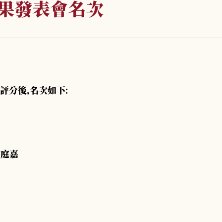
成果發表會名次
評分後,名次如下:
郭庭嘉