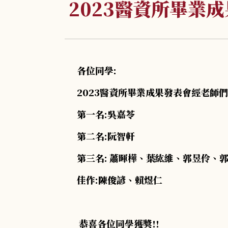
2023醫資所畢業
各位同學:
2023醫資所畢業成果發表會經老師們
第一名:吳嘉苓
第二名:阮智軒
第三名: 蕭暉樺、葉紘維、郭昱伶、
佳作:陳俊諺、賴煜仁
恭喜各位同學獲獎!!