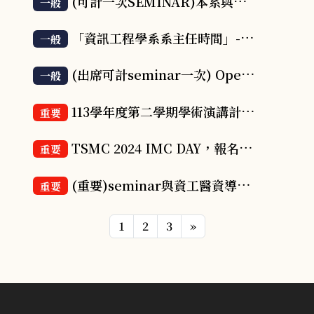
(可計一次SEMINAR)本系與越南WORKSHOP活動資訊
一般
「資訊工程學系系主任時間」- 114年6月2 日 (一) 上午11:30~13:00
一般
(出席可計seminar一次) Operationalizing AI: from Theory to Practice演講
一般
113學年度第二學期學術演講計劃表
重要
TSMC 2024 IMC DAY，報名正式啟動！活動全程免費，有機會獲得高額競賽獎金! 名額有限，額滿為止~~
重要
(重要)seminar與資工醫資導論上課規定
重要
1
2
3
»