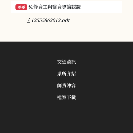
免修資工與醫資導論認證
重要
12555862012.odt
交通資訊
系所介紹
師資陣容
檔案下載