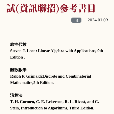
試(資訊聯招)參考書目
2024.01.09
一般
線性代數
Steven J. Leon: Linear Algebra with Applications, 9th
Edition .
離散數學
Ralph P. Grimaldi:Discrete and Combinatorial
Mathematics,5th Edition.
演算法
T. H. Cormen, C. E. Leiserson, R. L. Rivest, and C.
Stein, Introduction to Algorithms, Third Edition.