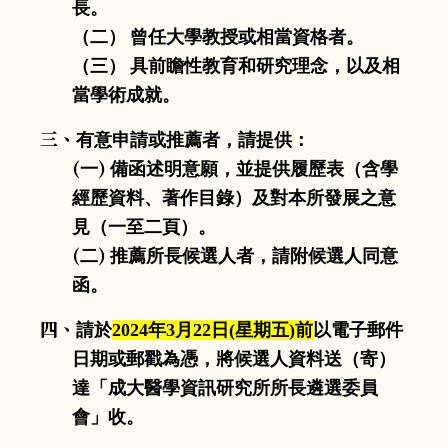
長。
（二）
曾任大學教授或相當資格者。
（三）
具前瞻性教育和研究理念，以及相
當學術成就。
三、
有意申請或推薦者，請提供：
(
)
一
備函述明意願，並提供履歷表（含學
經歷資料、著作目錄）及對本所發展之意
見（一至二頁）。
(
)
二
推薦所長候選人者，請附候選人同意
函。
四、
請於
2024年3月22日(星期五)前
以電子郵件
日期或郵戳為憑，將候選人資料送（寄）
達「成大醫學資訊研究所所長遴選委員
會」收。