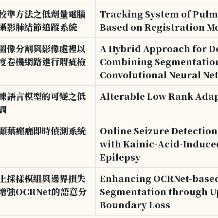
校準方法之低劑量電腦
Tracking System of Pulm
攝影肺結節追蹤系統
Based on Registration M
圖像分割與影像處裡以
A Hybrid Approach for De
度卷機網路進行瑕疵檢
Combining Segmentation
Convolutional Neural Ne
練語言模型的可變之低
Alterable Low Rank Adap
調
顳葉癲癇即時偵測系統
Online Seizure Detection
with Kainic-Acid-Induc
Epilepsy
上採樣模組與邊界損失
Enhancing OCRNet-base
增強OCRNet的語意分
Segmentation through 
Boundary Loss