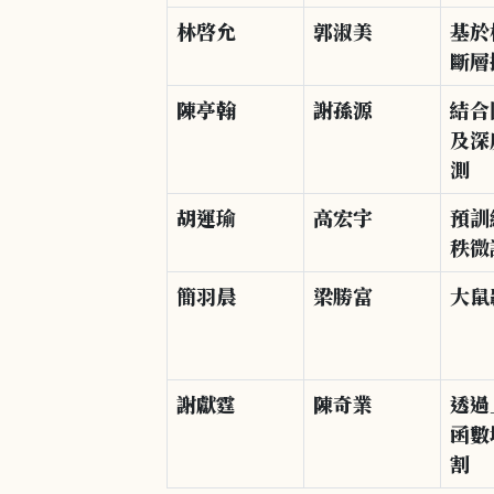
林啓允
郭淑美
基於
斷層
陳亭翰
謝孫源
結合
及深
測
胡運瑜
高宏宇
預訓
秩微
簡羽晨
梁勝富
大鼠
謝獻霆
陳奇業
透過
函數
割