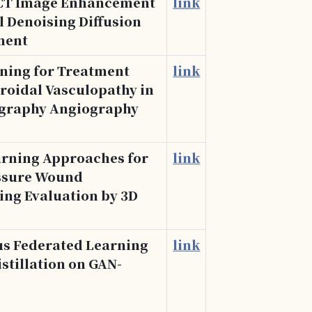
CBCT Image Enhancement
link
l Denoising Diffusion
ment
rning for Treatment
link
oroidal Vasculopathy in
ography Angiography
arning Approaches for
link
ssure Wound
ing Evaluation by 3D
s Federated Learning
link
stillation on GAN-