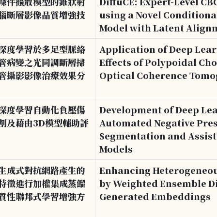
條件擴散模型的錐狀射
DiffuCE: Expert-Level 
腦斷層影像品質增強技
using a Novel Conditiona
Model with Latent Align
深度學習於多足型脈絡
Application of Deep Lea
管病變之光同調斷層掃
Effects of Polypoidal Ch
管攝影影像治療效果分
Optical Coherence Tom
深度學習自動化負壓傷
Development of Deep Le
割及藉由3D模型輔助評
Automated Negative Pre
Segmentation and Assist
Models
生成式對抗網路產生的
Enhancing Heterogeneou
特徵進行加權集成蒸餾
by Weighted Ensemble Di
質性聯邦式學習增強方
Generated Embeddings