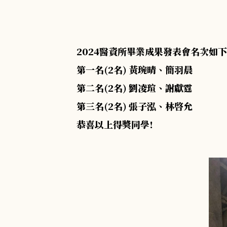
2024醫資所畢業成果發表會名次如下
第一名(2名) 黃琬晴、簡羽晨
第二名(2名) 劉凌瑄、謝獻霆
第三名(2名) 張子泓、林啓允
恭喜以上得獎同學!