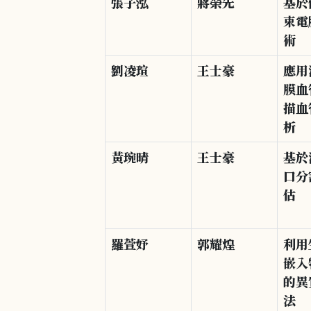
張子泓
蔣榮先
基於
束電
術
劉凌瑄
王士豪
應用
膜血
描血
析
黃琬晴
王士豪
基於
口分
估
羅萱妤
郭耀煌
利用
嵌入
的異
法