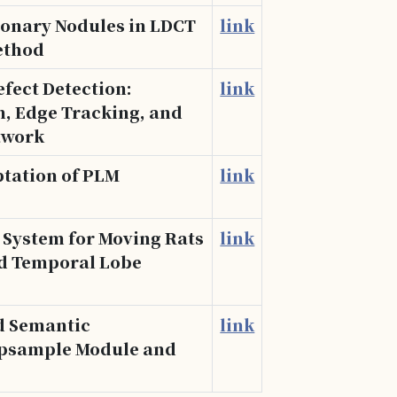
onary Nodules in LDCT
link
ethod
fect Detection:
link
, Edge Tracking, and
twork
tation of PLM
link
 System for Moving Rats
link
ed Temporal Lobe
d Semantic
link
Upsample Module and