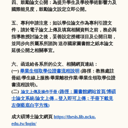
四、鼓勵論文公開：為提升學生及學校學術影響力及
國際能見度，
鼓勵論文設定立即公開。
五、專利申請注意：如以學位論文作為專利引證文
件，
請於電子論文上傳及填寫相關資料之前，務必與
指導教授討論之後，
妥善設定授權項目及公開日期，
並同步向所屬系所諮詢 送存國家圖書館之紙本論文
延後公開之相關事宜。
六、函送給各系所的公文、相關網頁連結：
(
一
)
畢業生領取學位證書流程說明
(
路徑：教務處註
冊組
/
學
生線上服務
/
畢業離校作業
/
畢業生領取學位證
書流程說明
)
。
(
二
)
(
路徑：
圖書館網站首頁
/
博碩
論文上傳及操作手冊
士
論文系統/
論文上傳→登入即可上傳；
手冊下載見
左側藍底白字方塊)
成大碩博士論文網頁
https://thesis.lib.ncku.
edu.tw/login/