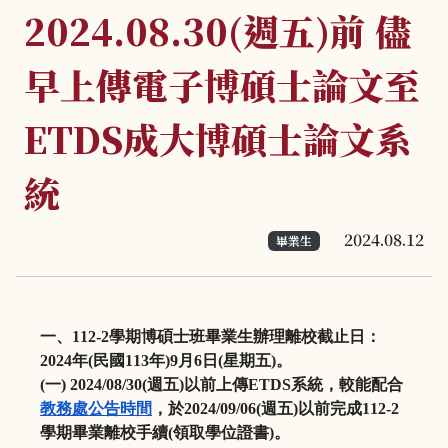
2024.08.30(週五)前 儘
早上傳電子博碩士論文至
ETDS成大博碩士論文系
統
2024.08.12
畢業生
一、
112-2
學期博碩士班畢業生辦理離校截止日：
2024
年
(
民國
113
年
)9
月
6
日
(
星期五
)
。
(
一
) 2024/08/30(
週五
)
以前上傳
ETDS
系統，較能配合
教
務處公告時間
，於
2024/09/06(
週五
)
以前完成
112-
2
學期畢業離校手續
(
領取學位證書
)
。