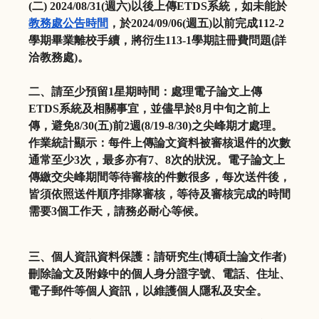
(
二
) 2024/08/31(
週六
)
以後上傳
ETDS
系統，如未能於
教
務處公告時間
，於
2024/09/06(
週五
)
以前完成
112-
2
學期畢業離校手續，將衍生
113-1
學期註冊費問題
(
詳
洽教務
處
)
。
二、
請至少預留
1
星期時間：處理電子論文上傳
ETDS
系統及相關
事宜，並儘早於
8
月中旬之前上
傳
，避免
8/30(
五
)
前
2
週
(
8/19-8/30)
之尖峰期才處理。
作業統計顯示：每件上傳論文資料被審核退件的次數
通常至少
3
次，
最多亦有
7
、
8
次的狀況。
電子論文上
傳繳交尖峰期間等待審核的件
數很多
，每次送件後，
皆須依照送件順序排隊審核，
等待及審核完成的時間
需要
3
個工作天，請務必耐心等候。
三、個人資訊資料保護：請研究生
(
博碩士論文作者
)
刪除論文及附
錄中的個人身分證字號、電話、住址、
電子郵件等個人資訊，
以維護個人隱私及安全。