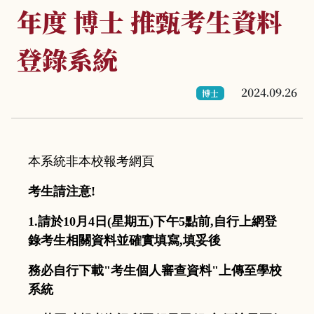
年度 博士 推甄考生資料
登錄系統
2024.09.26
博士
本系統非本校報考網頁
考生請注意
!
1.
請於
10
月
4
日
(
星期五
)
下午
5
點前
,
自行上網登
錄考生相關
資料並確實填寫
,
填妥後
務必自行下載
"
考生個人審查資料
"
上傳至學校
系統