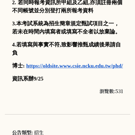
2.
若同時報考資訊所甲組及乙組
,
亦須註冊兩個
不同帳號並分別
登打兩所報考資料
3.
本考試系統為招生簡章規定甄試項目之一，
若未在時間內填寫者或填寫不全者以放棄論。
4.
若填寫與事實不符
,
致影響推甄成績後果請自
負
博士
:
https://oldsite.www.csie.
ncku.edu.tw/phd/
資訊系辦
9/25
瀏覽數:531
公告類型:
招生