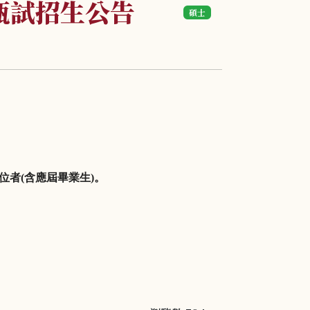
甄試招生公告
碩士
位者
(
含應屆畢業生
)
。