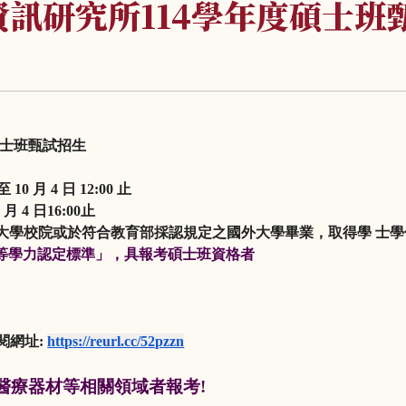
訊研究所114學年度碩士班
士班甄試招生
至
10
月
4
日
12:00
止
0
月
4
日
16:00
止
大學校院或於符
合教育部採認規定之國外大學畢業，取得學 士學
等學力認定標準」，
具報考碩士班資格者
閱網址
:
http
s://reurl.cc/52pzzn
醫療器材等相關領域者報考
!