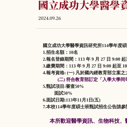
國立成功大學醫學資
2024.09.26
國立成功大學醫學資訊研究所
114
學年度碩
1.
招生名額：
10
名
2.
報名登錄期間：
113
年
9
月
27
日
9:00
起
3.
繳費期間：
113
年
9
月
27
日
9:00
起至
1
4.
報考資格
: (
⼀
)
凡於國內經教育部立案之
(
二
)
符合教育部訂定「入學大學同
5.
甄試項目
:
審查
50%
面試
50%
6.
面試日期
:113
年
11
月
1
日
(
五
)
7.
本校
114
學年度碩士班甄試招生公告請參
本所歡迎醫學資訊、生物科技、