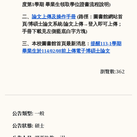
度第
1
學期 畢業生領取學位證書流程說明
)
二、
論文上傳及操作手冊
(
路徑：圖書館網站首
頁
/
博碩士論文系統
/
論文上傳
→
登入即可上
傳；
手冊下載見左側藍底白字方塊
)
三、本校圖書館首頁最新消息：
提醒113-1
學期
畢業生於114
/02/08
前上傳電子博碩士
論文
瀏覽數:362
公告類型:
一般
公告狀態:
碩士