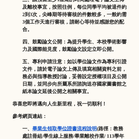
及離校事宜，
按照往例，每位同學平均被退件約
2
到
3
次，
尖峰期等待審核的件數較多，一般約需
3
個工作天進行審核，
請耐心等待並感謝您的配
合。
四、鼓勵論文公開：為提升學生、本校學術影響
力及國際能見度，
鼓勵論文設定立即公開。
五、專利申請注意：如以學位論文作為專利引證
文件，
請於電子論文上傳及填寫相關資料之前，
務必與指導教授討論，
妥善設定授權項目及公開
日期，
並同步向所屬系所諮詢送存國家圖書館之
紙本論文延後公開之相關事
宜。
恭喜您即將邁向人生新里程，祝一切順利！
參考網頁連結：
一、
畢業生領取學位證書流程說明
(
路徑：教務
處註冊組
/
學生線上
服務
/
畢業離校作業
/ 113
學年