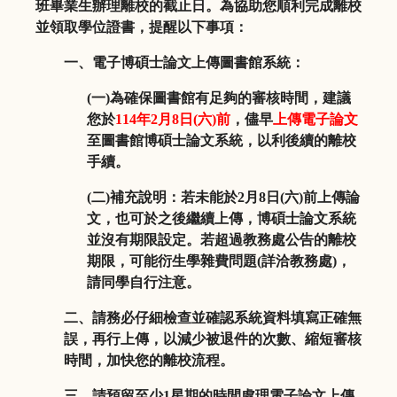
班畢業
生辦理離校的截止日。為協助您順利完成離校
並領取學位證書，
提醒以下事項：
一、電子博碩士論文上傳圖書館系統：
(
一
)
為確保圖書館有足夠的審核時間，建議
您於
114
年
2
月
8
日
(
六
)
前
，儘早
上傳電子論文
至圖書館博碩士論文系統，
以利後續的離校
手續。
(
二
)
補充說明：若未能於
2
月
8
日
(
六
)
前上傳論
文，
也可於之後繼續上傳，博碩士論文系統
並沒有期限設定。
若超過教務處公告的離校
期限，可能衍生學雜費問題
(
詳洽教務處
)
，
請同學自行注意。
二、請務必仔細檢查並確認系統資料填寫正確無
誤，再行上傳，
以減少被退件的次數、縮短審核
時間，加快您的離校流程。
三、請預留至少
1
星期的時間處理電子論文上傳