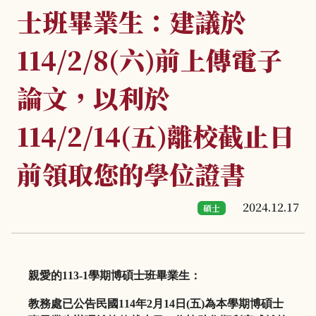
士班畢業生：建議於
114/2/8(六)前上傳電子
論文，以利於
114/2/14(五)離校截止日
前領取您的學位證書
2024.12.17
碩士
親愛的
113-1
學期博碩士班畢業生：
教務處已公告民國
114
年
2
月
14
日
(
五
)
為本學期博碩士