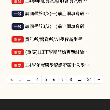
114學年度資訊系所(含資訊所、醫資所、人工智慧學程)甄試第二次&碩士班考試新生報到事宜(含正備取)
重要
請同學於3/3(一)前上網填寫研究所教學特優教師問卷與輔導優良導師問卷
一般
請同學於3/3(一)前上網填寫研究所輔導優良導師推薦表
一般
資訊所/醫資所/AI學程新生學分抵免注意事項
重要
(重要)113下學期開始專題討論不再安排學術倫理演講
重要
114學年度醫學資訊所碩士入學考試面試時間表及注意事項
重要
«
1
...
4
5
6
7
8
...
34
»