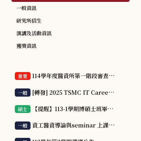
一般資訊
研究所招生
演講及活動資訊
獲獎資訊
114學年度醫資所第一階段審查結果(成績特優免面試&面試名單)
重要
[轉發] 2025 TSMC IT CareerHack 台積電校園黑客松
一般
【提醒】113-1學期博碩士班畢業生：建議於114/2/8(六)前上傳電子論文，以利於114/2/14(五)離校截止日前領取您的學位證書
碩士
資工醫資導論與seminar 上課地點更新公告
一般