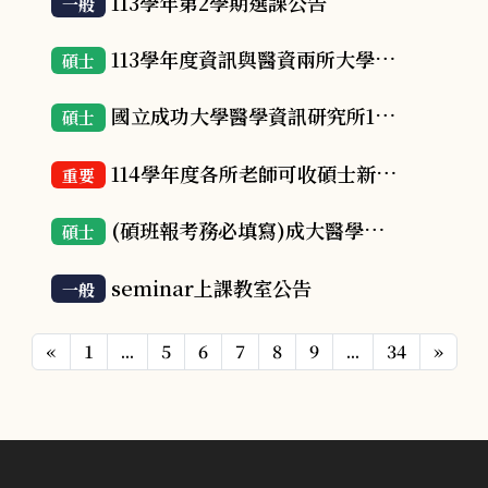
113學年第2學期選課公告
一般
113學年度資訊與醫資兩所大學基礎課補修名單
碩士
國立成功大學醫學資訊研究所114學年度碩士班招生採審查與面試，歡迎同學踴躍報考!
碩士
114學年度各所老師可收碩士新生名單(114.07.07更新)
重要
(碩班報考務必填寫)成大醫學資訊研究所 114學年度 碩士班考生個人審查資料登錄表
碩士
seminar上課教室公告
一般
«
1
...
5
6
7
8
9
...
34
»