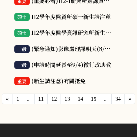
(重要必看)112-1研究所選課與提醒
重要
112學年度醫資所碩一新生請注意
碩士
112學年度醫學資訊研究所新生須知
碩士
(緊急通知)影像處理課明天(8/23)上午9點可開始選課
一般
(申請時間延長至9/4)徵行政助教
一般
(新生請注意)有關抵免
重要
«
1
...
11
12
13
14
15
...
34
»