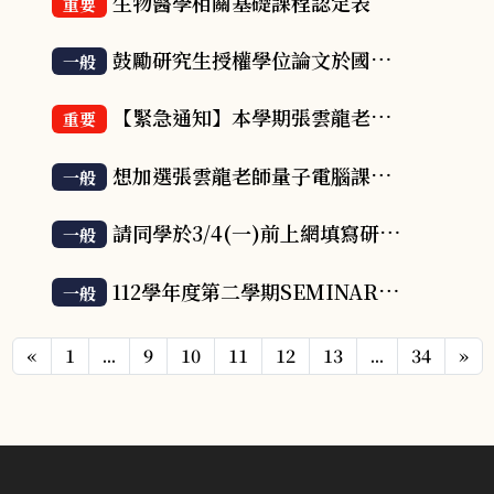
生物醫學相關基礎課程認定表
重要
鼓勵研究生授權學位論文於國家圖書館及本校圖書館以公開為原則
一般
【緊急通知】本學期張雲龍老師的量子電腦課停開
重要
想加選張雲龍老師量子電腦課的同學請注意!
一般
請同學於3/4(一)前上網填寫研究所輔導優良導師推薦表
一般
112學年度第二學期SEMINAR上課須知
一般
«
1
...
9
10
11
12
13
...
34
»